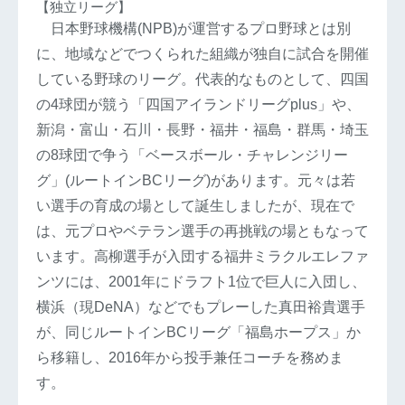
【独立リーグ】
日本野球機構(NPB)が運営するプロ野球とは別
に、地域などでつくられた組織が独自に試合を開催
している野球のリーグ。代表的なものとして、四国
の4球団が競う「四国アイランドリーグplus」や、
新潟・富山・石川・長野・福井・福島・群馬・埼玉
の8球団で争う「ベースボール・チャレンジリー
グ」(ルートインBCリーグ)があります。元々は若
い選手の育成の場として誕生しましたが、現在で
は、元プロやベテラン選手の再挑戦の場ともなって
います。高柳選手が入団する福井ミラクルエレファ
ンツには、2001年にドラフト1位で巨人に入団し、
横浜（現DeNA）などでもプレーした真田裕貴選手
が、同じルートインBCリーグ「福島ホープス」か
ら移籍し、2016年から投手兼任コーチを務めま
す。