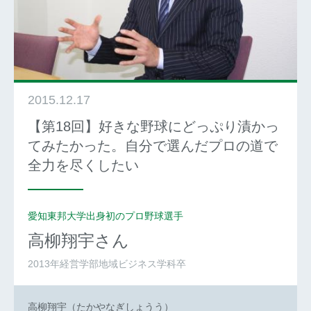
2015.12.17
【第18回】好きな野球にどっぷり漬かっ
てみたかった。自分で選んだプロの道で
全力を尽くしたい
愛知東邦大学出身初のプロ野球選手
高柳翔宇
さん
2013年経営学部地域ビジネス学科卒
高柳翔宇（たかやなぎしょうう）