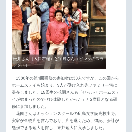
松井さん（入口右端）と宇野さん（ピンクのスラ
ックス）
1980年の第4回研修の参加者は33人ですが、この回から
ホームステイも始まり、9人が受け入れ先ファミリー宅に
滞在しました。15回生の花園さんも「せっかくホームステ
イが始まったのでぜひ体験したかった」と2度目となる研
修に参加しました。
花園さんはミッションスクールの広島女学院高校出身。
実家が金物店を営んでおり、店を継ぐため、簿記、会計が
勉強できる短大を探し、東邦短大に入学しました。