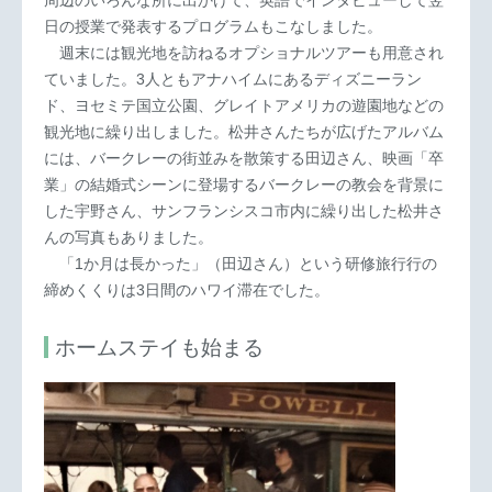
日の授業で発表するプログラムもこなしました。
週末には観光地を訪ねるオプショナルツアーも用意され
ていました。3人ともアナハイムにあるディズニーラン
ド、ヨセミテ国立公園、グレイトアメリカの遊園地などの
観光地に繰り出しました。松井さんたちが広げたアルバム
には、バークレーの街並みを散策する田辺さん、映画「卒
業」の結婚式シーンに登場するバークレーの教会を背景に
した宇野さん、サンフランシスコ市内に繰り出した松井さ
んの写真もありました。
「1か月は長かった」（田辺さん）という研修旅行行の
締めくくりは3日間のハワイ滞在でした。
ホームステイも始まる