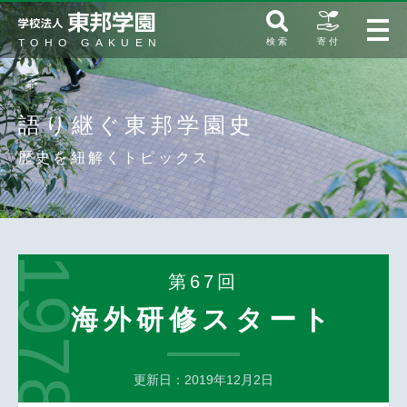
検 索
寄 付
語り継ぐ東邦学園史
歴史を紐解くトピックス
1978
第67回
海外研修スタート
更新⽇：2019年12月2日