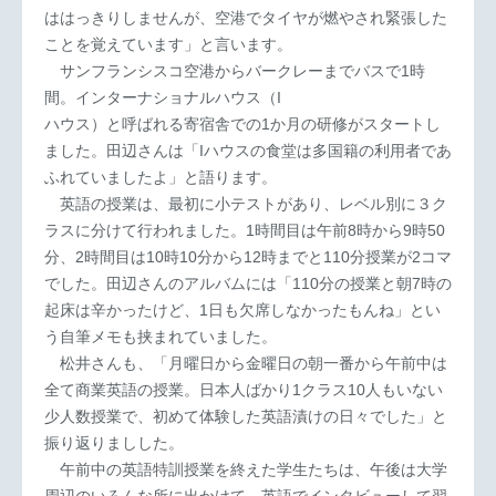
ははっきりしませんが、空港でタイヤが燃やされ緊張した
ことを覚えています」と言います。
サンフランシスコ空港からバークレーまでバスで1時
間。インターナショナルハウス（I
ハウス）と呼ばれる寄宿舎での1か月の研修がスタートし
ました。田辺さんは「Iハウスの食堂は多国籍の利用者であ
ふれていましたよ」と語ります。
英語の授業は、最初に小テストがあり、レベル別に３ク
ラスに分けて行われました。1時間目は午前8時から9時50
分、2時間目は10時10分から12時までと110分授業が2コマ
でした。田辺さんのアルバムには「110分の授業と朝7時の
起床は辛かったけど、1日も欠席しなかったもんね」とい
う自筆メモも挟まれていました。
松井さんも、「月曜日から金曜日の朝一番から午前中は
全て商業英語の授業。日本人ばかり1クラス10人もいない
少人数授業で、初めて体験した英語漬けの日々でした」と
振り返りましした。
午前中の英語特訓授業を終えた学生たちは、午後は大学
周辺のいろんな所に出かけて、英語でインタビューして翌