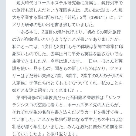
短大時代はユースホステル研究会に所属し、鈍行列車で
の旅行も楽しんだという花園さんは、思い出の詰まった短
大を卒業する際に配られた「邦苑」2号（1981年）に、ア
メリカ研修の思い出を書き残していました。
「ある本に、2度目の海外旅行より、初めての海外旅行
の方が印象深いというようなことが書いてありましたが、
私にとっては、1度目も2度目もその体験は新鮮で非常に印
象深いものでした。去年は日に半分も英語を話さないでも
生活できましたが、今年は違います。一日中、ほとんど英
語を使い、見るもの、聞きもの新しいものばかり。ファミ
リーはまだ若い夫婦と7歳、3歳半、2歳半の3人の子供の5
人家族。子供たちはとてもよくなついてくれ、私のことを
姉だと友達に紹介してくれました」。
第4回研修の引率教員だった石田隆名誉教授は「サンフ
ランシスコの空港に着くと、ホームステイ先の人たちが、
それぞれ学生の名前を書き込んだプラカードを掲げて待っ
ていました。これから単独行動になる学生たちの中には悲
壮感が漂う学生もいました。みんな必死に自分の名前を探
していましたよ」と振り返ります。