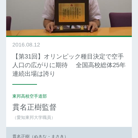
2016.08.12
【第31回】オリンピック種目決定で空手
人口の広がりに期待 全国高校総体25年
連続出場は誇り
東邦高校空手道部
貫名正樹
監督
（愛知東邦大学職員）
貫名正樹（ぬきな・まさき）