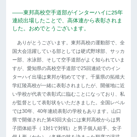
――東邦高校空手道部がインターハイに25年
連続出場したことで、高体連から表彰されま
した。おめでとうございます。
ありがとうございます。東邦高校の運動部で、全
国大会活躍している部としては硬式野球部、サッカ
ー部、水泳部、そして空手道部がよく知られていま
すが、愛知県の高校空手道部で25回連続でのイン
ターハイ出場は東邦が初めてです。千葉県の拓殖大
学紅陵高校が一緒に表彰されましたが、開催地に近
い学校が代表で表彰式に臨むことになっており、私
が監督として表彰状をいただきました。全国レベル
では30年、40年連続表彰の学校もあります。山口
県で開催された第43回大会には東邦高校からは男
子団体組手（ 1対1で対戦）と男子個人組手、女子
個人形（かた）（各種の技を決まった順序で演武