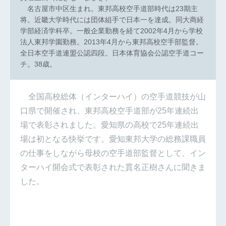
名古屋市中区生まれ。東邦高校空手道部時代は23期主
将。近畿大学時代には団体組手で日本一を達成。同大商経
学部経済学科卒。一般企業勤務を経て2002年4月から学校
法人東邦学園勤務。2013年4月から東邦高校空手部監督。
全日本空手道連盟公認四段。日本体育協会公認空手道コー
チ。38歳。
全国高校総体（インターハイ）の空手道競技が山
口県で開催され、東邦高校空手道部が25年連続出
場で表彰されました。愛知県の高校で25年連続出
場は初となる快挙です。愛知東邦大学の総務課職員
の仕事をしながら母校の空手道部監督として、イン
ターハイ開会式で表彰された貫名正樹さんに聞きま
した。