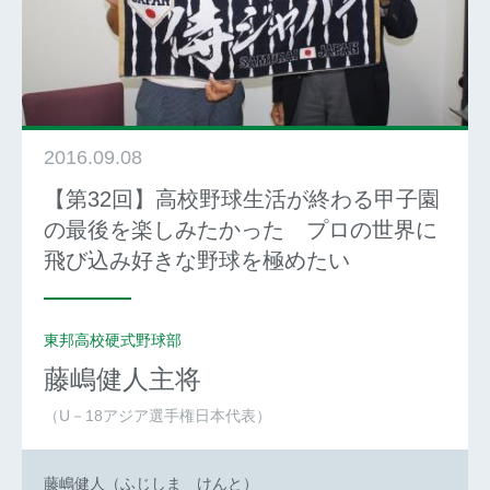
2016.09.08
【第32回】高校野球生活が終わる甲子園
の最後を楽しみたかった プロの世界に
飛び込み好きな野球を極めたい
東邦高校硬式野球部
藤嶋健人
主将
（U－18アジア選手権日本代表）
藤嶋健人（ふじしま けんと）