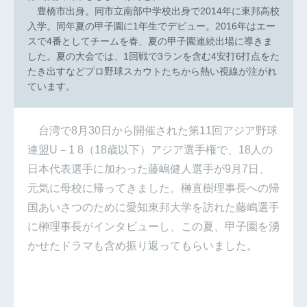
豊橋市出身。同市立南部中学校出身で2014年に東邦高校
入学。同年夏の甲子園に1年生でデビュー。2016年はエー
スで4番としてチームを春、夏の甲子園連続出場に導きま
した。夏の大会では、1回戦で3ランを含む4安打6打点をた
たき出すなどプロ野球スカウトたちから熱い視線が注がれ
ています。
台湾で8月30日から開催された第11回アジア野球
連盟U－1 8（18歳以下）アジア選手権で、18人の
日本代表選手に加わった藤嶋健人選手が9月7日、
元気に母校に帰ってきました。榊直樹理事長への帰
国あいさつのために愛知東邦大学を訪れた藤嶋選手
に榊理事長がインタビューし、この夏、甲子園を湧
かせたドラマも含め振り返ってもらいました。