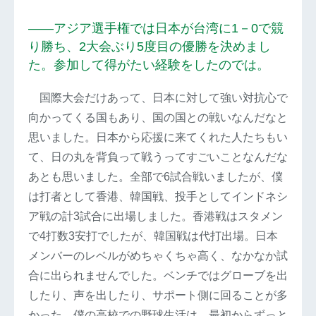
――アジア選手権では日本が台湾に1－0で競
り勝ち、2大会ぶり5度目の優勝を決めまし
た。参加して得がたい経験をしたのでは。
国際大会だけあって、日本に対して強い対抗心で
向かってくる国もあり、国の国との戦いなんだなと
思いました。日本から応援に来てくれた人たちもい
て、日の丸を背負って戦うってすごいことなんだな
あとも思いました。全部で6試合戦いましたが、僕
は打者として香港、韓国戦、投手としてインドネシ
ア戦の計3試合に出場しました。香港戦はスタメン
で4打数3安打でしたが、韓国戦は代打出場。日本
メンバーのレベルがめちゃくちゃ高く、なかなか試
合に出られませんでした。ベンチではグローブを出
したり、声を出したり、サポート側に回ることが多
かった。僕の高校での野球生活は、最初からずっと