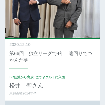
2020.12.10
第66回 独立リーグで4年 遠回りでつ
かんだ夢
BC信濃から育成3位でヤクルトに入団
松井 聖
さん
東邦高校2014年卒