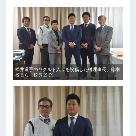
松井選手のヤクルト入りを祝福した榊理事長、藤本
校長ら（校長室で）