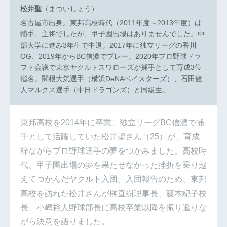
松井聖
（まついしょう）
名古屋市出身。東邦高校時代（2011年度～2013年度）は
捕手、主将でしたが、甲子園出場はありませんでした。中
部大学に進み3年生で中退。2017年に独立リーグの香川
OG、2019年からBC信濃でプレー。2020年プロ野球ドラ
フト会議で東京ヤクルトスワローズが捕手として育成3位
指名。関根大気選手（横浜DeNAベイスターズ）、石田健
人マルクス選手（中日ドラゴンズ）と同級生。
東邦高校を2014年に卒業、独立リーグBC信濃で捕
手として活躍していた松井聖さん（25）が、育成
枠ながらプロ野球選手の夢をつかみました。高校時
代、甲子園出場の夢を果たせなかった挫折を乗り越
えてつかんだヤクルト入団。入団報告のため、東邦
高校を訪れた松井さんが榊直樹理事長、藤本紀子校
長、小嶋裕人野球部長に高校卒業以降を振り返りな
がら決意を語りました。