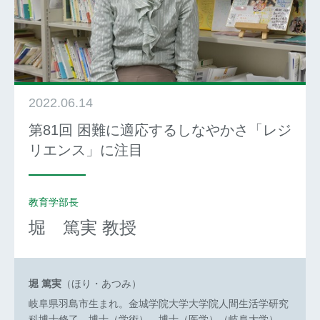
2022.06.14
第81回 困難に適応するしなやかさ「レジ
リエンス」に注目
教育学部長
堀 篤実
教授
堀 篤実
（ほり・あつみ）
岐阜県羽島市生まれ。金城学院大学大学院人間生活学研究
科博士修了、博士（学術）。博士（医学）（岐阜大学）。