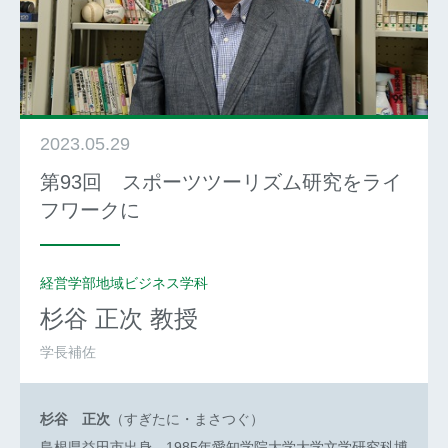
2023.05.29
第93回 スポーツツーリズム研究をライ
フワークに
経営学部地域ビジネス学科
杉谷 正次
教授
学長補佐
杉谷 正次
（すぎたに・まさつぐ）
島根県益田市出身。1985年愛知学院大学大学文学研究科博