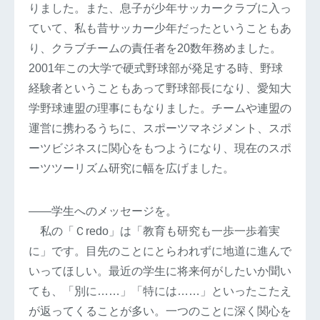
りました。また、息子が少年サッカークラブに入っ
ていて、私も昔サッカー少年だったということもあ
り、クラブチームの責任者を20数年務めました。
2001年この大学で硬式野球部が発足する時、野球
経験者ということもあって野球部長になり、愛知大
学野球連盟の理事にもなりました。チームや連盟の
運営に携わるうちに、スポーツマネジメント、スポ
ーツビジネスに関心をもつようになり、現在のスポ
ーツツーリズム研究に幅を広げました。
――学生へのメッセージを。
私の「Ｃredo」は「教育も研究も一歩一歩着実
に」です。目先のことにとらわれずに地道に進んで
いってほしい。最近の学生に将来何がしたいか聞い
ても、「別に……」「特には……」といったこたえ
が返ってくることが多い。一つのことに深く関心を