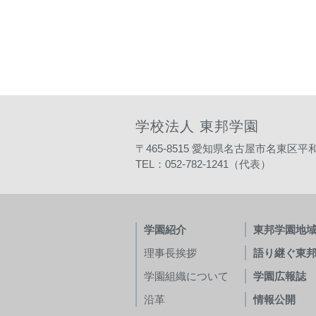
学校法人 東邦学園
〒465-8515
愛知県名古屋市名東区平和
TEL：052-782-1241（代表）
学園紹介
東邦学園地
理事長挨拶
語り継ぐ東
学園組織について
学園広報誌
沿革
情報公開