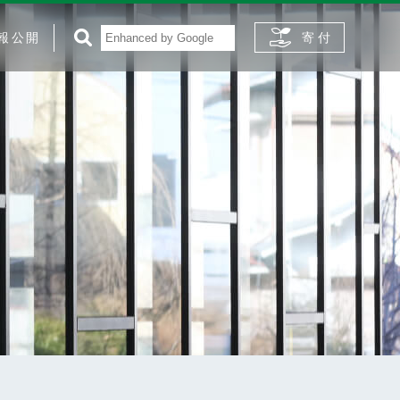
報公開
寄 付