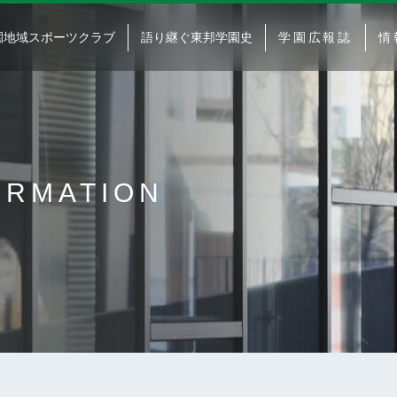
園地域スポーツクラブ
語り継ぐ東邦学園史
学園広報誌
情
ORMATION