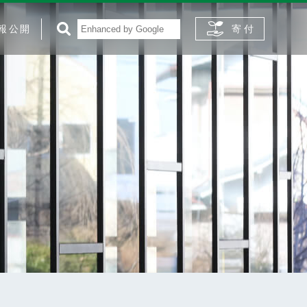
報公開
寄 付