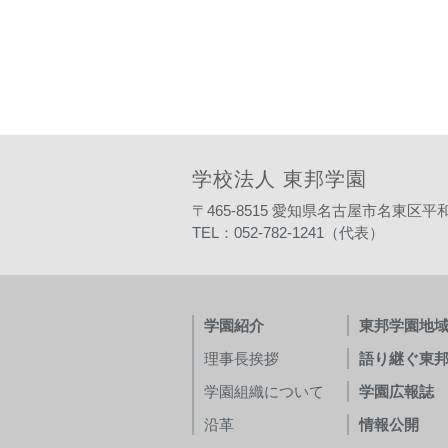
学校法人 東邦学園
〒465-8515
愛知県名古屋市名東区平和
TEL：052-782-1241（代表）
学園紹介
東邦学園地
理事長挨拶
語り継ぐ東
学園組織について
学園広報誌
沿革
情報公開