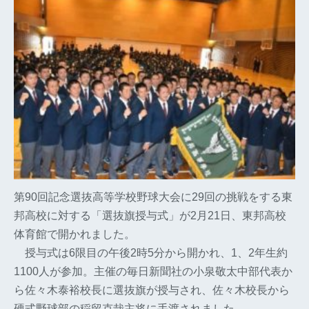
第90回記念選抜高等学校野球大会に29回の挑戦をする東
邦高校に対する「選抜旗授与式」が2月21日、東邦高校
体育館で開かれました。
授与式は6限目の午後2時5分から開かれ、1、2年生約
1100人が参加。主催の毎日新聞社の小泉敬太中部代表か
ら佐々木泰裕校長に選抜旗が授与され、佐々木校長から
硬式野球部の稲留克哉主将に手渡されました。