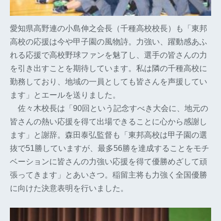
愛知県高野連の小島伸之会長（千種高校校長）も「東邦
高校の応援は今や甲子園の風物詩。力強い、躍動感あふ
れる応援で高校野球ファンを魅了し、選手の皆さんの力
を引き出すことを期待しています。私は隣の千種高校に
勤務しており、地域の一員としても皆さんを声援してい
ます」とエールを送りました。
佐々木校長は「90回という記念すべき大会に、地元の
皆さんの熱い応援を得て出場できることに心から感謝し
ます」と謝辞。森田泰弘監督も「東邦高校は甲子園の選
抜で51勝していますが、最多56勝を達成することをモチ
ベーションに皆さんの力強い応援を得て優勝めざして頑
張ってきます」とあいさつ。稲留主将も力強く全国優勝
に向けた決意表明を行いました。