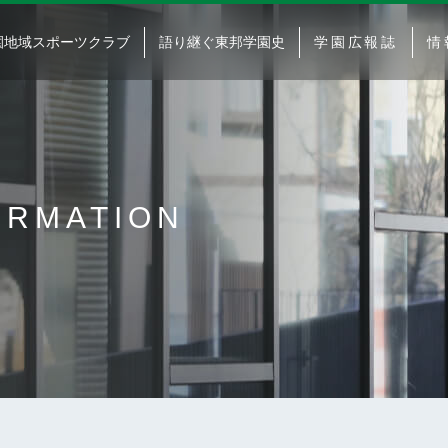
園地域スポーツクラブ
語り継ぐ東邦学園史
学園広報誌
情
ORMATION