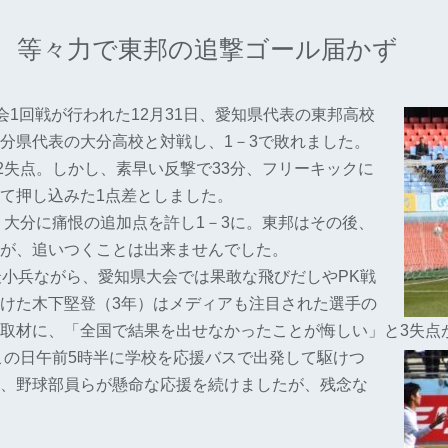
権 等々力で東邦の追撃ゴール届かず
会1回戦が行われた12月31日、愛知県代表の東邦高校
分県代表の大分高校と対戦し、1－3で敗れました。
2失点。しかし、素早い反撃で33分、フリーキックに
せて押し込みた1点差としました。
、大分に痛恨の追加点を許し1－3に。東邦はその後、
が、追いつくことは出来ませんでした。
最小兵ながら、愛知県大会では果敢な飛びだしやPK戦
けた木下堅登（3年）はメディアも注目された選手の
取材に、「全国で結果を出せなかったことが悔しい」と3失点
この日午前5時半に学校を応援バスで出発して駆けつ
、野球部員らが懸命な応援を続けましたが、残念な
。