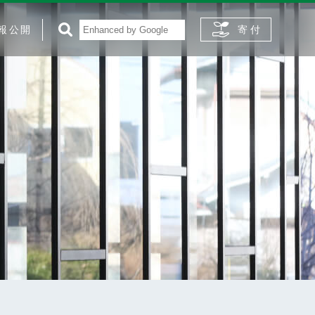
報公開
寄 付