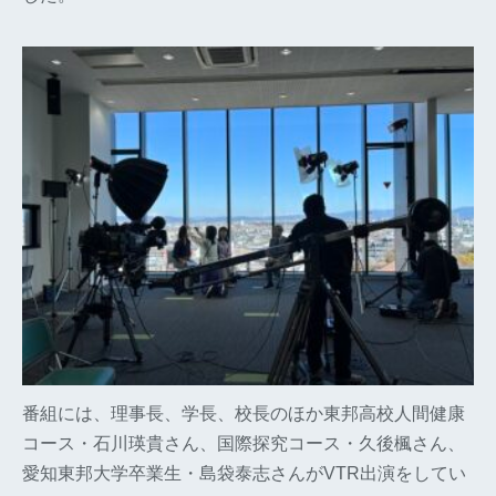
番組には、理事長、学長、校長のほか東邦高校人間健康
コース・石川瑛貴さん、国際探究コース・久後楓さん、
愛知東邦大学卒業生・島袋泰志さんがVTR出演をしてい