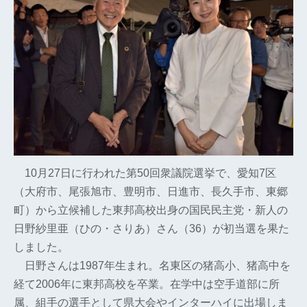
10月27日に行われた第50回衆議院選挙で、愛知7区
（大府市、尾張旭市、豊明市、日進市、長久手市、東郷
町）から立候補した東邦高校出身の国民民主党・新人の
日野紗里亜（ひの・さりあ）さん（36）が初当選を果た
しました。
日野さんは1987年生まれ。名東区の猪高小、猪高中を
経て2006年に東邦高校を卒業。在学中は空手道部に所
属、組手の選手として県大会やインターハイに出場しま