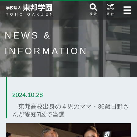
検 索
寄 付
NEWS &
INFORMATION
2024.10.28
東邦高校出身の４児のママ・36歳日野さ
んが愛知7区で当選