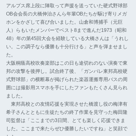
アルプス席上段に陣取って声援を送っていた硬式野球部
OB会会長の大橋伸治さんら年輩OBたちが駆け寄りメガ
ホンをかざして喜び合いました。山倉和博捕手（元巨
人）らもいたメンバーでベスト8まで進んだ1973（昭和
48）年の第45回大会を経験している大橋さんは「うれし
い。この調子なら優勝も十分行ける」と声を弾ませまし
た。
大阪桐蔭高校吹奏楽部はこの日も途切れのない演奏で東
邦の攻撃を後押し。試合終了後、「ガンバレ東邦高校硬
式野球部」の横断幕が掲げられた楽器運搬専用バスの周
囲には撮影用スマホを手にしたファンもたくさん見られ
ました。
東邦高校との友情応援を実現させた橋渡し役の梅津有
希子さんとともに生徒たちの終了作業を見守った梅田隆
司監督は「ここまでの3日間、とても楽しく応援できま
した。ここまで来たらぜひ優勝したいですね」と笑顔で