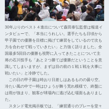
30年ぶりのベスト４進出について森田泰弘監督は報道イ
ンタビューで、「本当にうれしい。選手たちも日頃から
甲子園での優勝を目標に掲げて練習をしているので次も
力を合わせて戦っていきたい」と力強く語りました。全
国最多5回目の優勝も視野に入ってきたことについて主
将の石川投手も「あと２つ勝てば優勝だということを意
識してしまいますが、まずは目の前の１戦１戦を大事に
戦いたい」と冷静でした。
この日の甲子園は時おり日差しはあるものの曇り空。
冷たい風の中で一時はひょうが舞う荒れ模様で、終盤に
は雨が強まり、観客が球場内に逃げ込む場面もありまし
た。
スタンド電光掲示板では、「練習通りのプレーを堂々