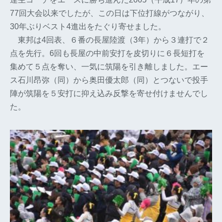
77回大会以来でしたが、この日は下位打線がつながり、
30年ぶりベスト4進出をたぐり寄せました。
東邦は4回表、６番の長屋陸渡（3年）から３連打で２
点を先行。6回も長屋の中前安打を皮切りに６長短打を
集めて５点を奪い、一気に筑陽を引き離しました。エー
ス石川昂弥（同）から奥田優太郎（同）とつないで投手
陣が筑陽を５安打に抑え込み反撃を寄せ付けませんでし
た。