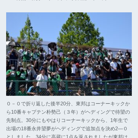
０－０で折り返した後半20分、東邦はコーナーキックか
ら10番キャプテン朴勢己（３年）がヘディングで待望の
先制点。30分にもやはりコーナーキックから、1年生で
出場の18番永井望夢がヘディングで追加点を決め2―０
としました。34分に高蔵に1点を返されましたが東邦は