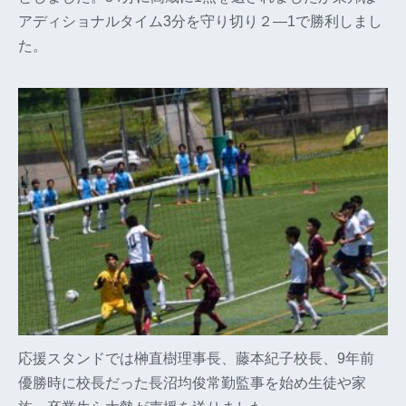
アディショナルタイム3分を守り切り２―1で勝利しまし
た。
応援スタンドでは榊直樹理事長、藤本紀子校長、9年前
優勝時に校長だった長沼均俊常勤監事を始め生徒や家