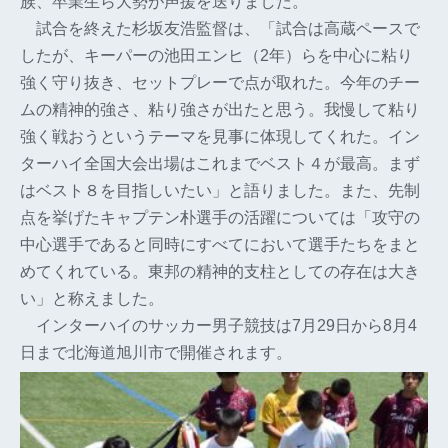
族、卒業生ら大勢が声援を送りました。
試合を終えた杉坂友浩監督は、「試合は高蔵ペースで
したが、キーパーの池田エンヒ（2年）らを中心に粘り
強く守り抜き、セットプレーで点が取れた。今年のチー
ムの精神的強さ、粘り強さが出たと思う。我慢して粘り
強く戦おうというテーマを見事に体現してくれた。イン
ターハイ全国大会出場はこれまでベスト４が最高。まず
はベスト８を目指しいたい」と語りました。また、先制
点を挙げたキャプテン朴選手の活躍については「攻守の
中心選手であると同時にすべてにおいて選手たちをまと
めてくれている。東邦の精神的支柱としての存在は大き
い」と称えました。
インターハイのサッカー男子競技は7月29日から8月4
日まで北海道旭川市で開催されます。