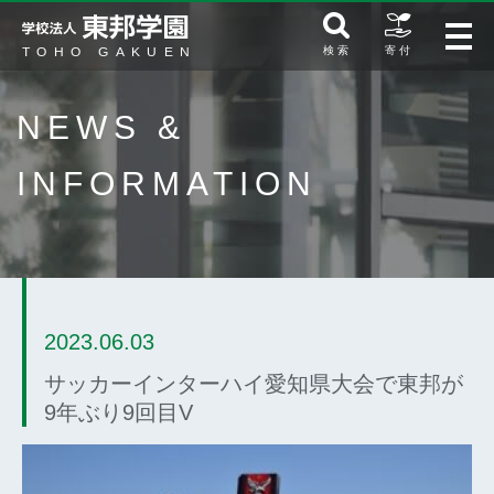
検 索
寄 付
NEWS &
INFORMATION
2023.06.03
サッカーインターハイ愛知県大会で東邦が
9年ぶり9回目V