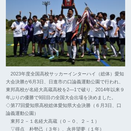
2023年度全国高校サッカーインターハイ（総体）愛知
大会決勝が6月3日、日進市の口論義運動公園で行われ、
東邦高校が名経大高蔵高校を2―1で破り、2014年以来９
年ぶりの優勝で9回目の全国大会出場を決めました。
◇第77回愛知県高校総体愛知県大会決勝
（６月3日、口
論義運動公園）
東邦２－１名経大高蔵（０－０、２－１）
▽得点 朴勢己（３年）、永井望夢（１年）