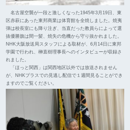
名古屋空襲が一段と激しくなった1945年3月19日、東
区赤萩にあった東邦商業は体育館を全焼しました。焼夷
弾は校長室にも降り注ぎ、当直だった教員らによって選
抜優勝旗は間一髪、焼失の危機から守り抜かれました。
NHK大阪放送局スタッフによる取材が、6月14日に東邦
学園で行われ、榊直樹理事長へのインタビューが収録さ
れました。
「ほっと関西」は関西地区以外では放送されません
が、NHKプラスでの見逃し配信で１週間見ることができ
ますのでご覧ください。