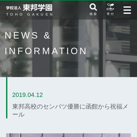
検 索
寄 付
NEWS &
INFORMATION
2019.04.12
東邦高校のセンバツ優勝に函館から祝福メ
ール